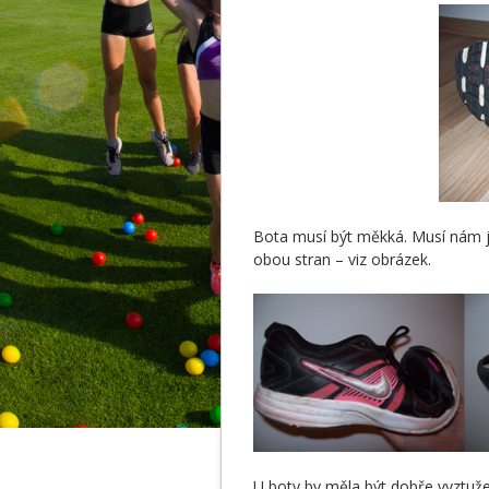
Bota musí být měkká. Musí nám jít
obou stran – viz obrázek.
U boty by měla být dobře vyztuže