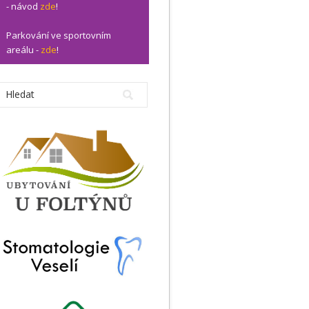
- návod
zde
!
Parkování ve sportovním
areálu -
zde
!