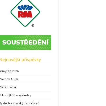
Nejnovější příspěvky
Armyťap 2026
Závody APCR
Zlatá Tretra
3. kolo JAPP – výsledky
Výsledky Krajských přeborů