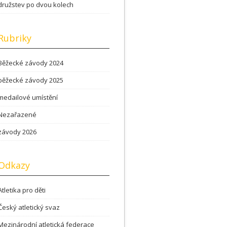
družstev po dvou kolech
Rubriky
Běžecké závody 2024
běžecké závody 2025
medailové umístění
Nezařazené
závody 2026
Odkazy
Atletika pro děti
Český atletický svaz
Mezinárodní atletická federace