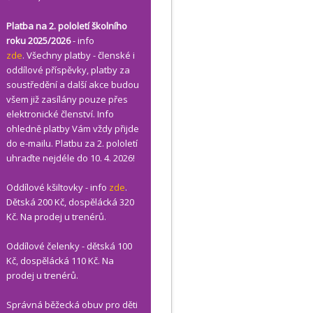
Platba na 2. pololetí školního
roku 2025/2026
- info
zde
. Všechny platby - členské i
oddílové příspěvky, platby za
soustředění a další akce budou
všem již zasílány pouze přes
elektronické členství. Info
ohledně platby Vám vždy přijde
do e-mailu. Platbu za 2. pololetí
uhraďte nejdéle do 10. 4. 2026!
Oddílové kšiltovky - info
zde
.
Dětská 200 Kč, dospělácká 320
Kč. Na prodej u trenérů.
Oddílové čelenky - dětská 100
Kč, dospělácká 110 Kč. Na
prodej u trenérů.
Správná běžecká obuv pro děti