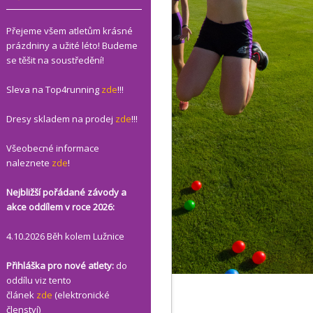
Přejeme všem atletům krásné
prázdniny a užité léto! Budeme
se těšit na soustředění!
Sleva na Top4running
zde
!!!
Dresy skladem na prodej
zde
!!!
Všeobecné informace
naleznete
zde
!
Nejbližší pořádané závody a
akce oddílem v roce 2026:
4.10.2026 Běh kolem Lužnice
Přihláška pro nové atlety:
do
oddílu viz tento
článek
zde
(elektronické
členství)