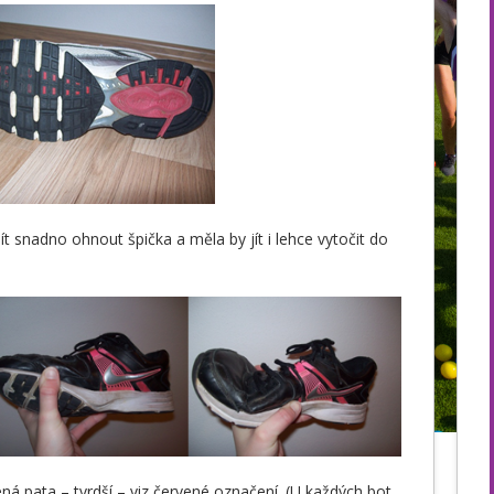
 snadno ohnout špička a měla by jít i lehce vytočit do
ná pata – tvrdší – viz červené označení. (U každých bot