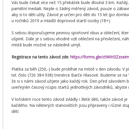
Vás bude čekat více než 15 překážek bude dlouhá 3 km. Každý,
pamětní medaili. Nejde o žádný měřený závod, pouze o zába
aby si to děti užily. Závod je určen pro děti do 15 let (po domluv
u ročníků 2019 a mladší doprovod starší osoby (18+).
S sebou doporučujeme pevnou sportovní obuv a oblečení, kter
ušpinit. Dále je s sebou vhodné vzít oblečení na převlečení, ná
místě bude možné se následně umýt.
Registrace na tento závod zde:
https://forms.gle/ctWiH3Zzsei
Platba za běh (250,-) bude probíhat na místě v den závodu. V p
tel. číslo (720 384 938) trenérce Barče Hlasové. Budeme se na
že si s námi závod užijete jako každý rok. Den před závodem
uveřejněn časový rozpis startů jednotlivých závodníků, abyste 
V loňském roce tento závod zvládly i 3leté děti, takže závod j
každého. Na některých stanovištích jsou připraveny i různé stu
dětí.