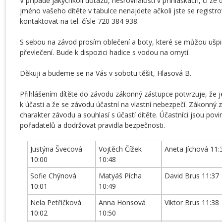
V případě jakýchkoli dotazů, nesrovnalostí v přihláškách, či ž
jméno vašeho dítěte v tabulce nenajdete ačkoli jste se registr
kontaktovat na tel. čísle 720 384 938.
S sebou na závod prosím oblečení a boty, které se můžou ušpin
převlečení. Bude k dispozici hadice s vodou na omytí.
Děkuji a budeme se na Vás v sobotu těšit, Hlasová B.
Přihlášením dítěte do závodu zákonný zástupce potvrzuje, že j
k účasti a že se závodu účastní na vlastní nebezpečí. Zákonný
charakter závodu a souhlasí s účastí dítěte. Účastníci jsou pov
pořadatelů a dodržovat pravidla bezpečnosti.
Justýna Švecová
Vojtěch Čížek
Aneta Jíchová 11:
10:00
10:48
Sofie Chýnová
Matyáš Pícha
David Brus 11:37
10:01
10:49
Nela Petřičková
Anna Honsová
Viktor Brus 11:38
10:02
10:50