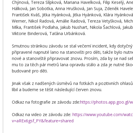
Chýnová, Tereza Slípková, Mariana Havelková, Filip Keselý, A
Hálková, Jan Sobotka, Anna Hrušková, Jan Suja, Zdeněk Havele
František Kváš, Jitka Hyánková, Jitka Hyánková, Klára Hyánková
Werner, Nikol Radová, Amálie Radová, Tereza Vetyšková, Mich
Míka, František Podlaha, Jakub Nushart, Nikola Šachlová, Jaku
Viktorie Binderová, Taťána Urbánková.
Smutnou stránkou závodu se stal večerní incident, kdy dotyčný 
připravené napnuté lano na stanovišti pro děti, takže bylo nut
nové a stanoviště připravovat znovu. Prosím, zda by se nad s
mu to za těch pár metrů lana opravdu stálo a zda je nutné škodi
budované pro děti.
Jinak však z nadšených úsměvů na fotkách a pozitivních ohlas
líbil a budeme se těšit následující červen znovu.
Odkaz na fotografie ze závodu zde:
https://photos.app.goo.g
Odkaz na video ze závodu zde:
https://www.youtube.com/watc
v=aREx6gsf_PY&feature=shared