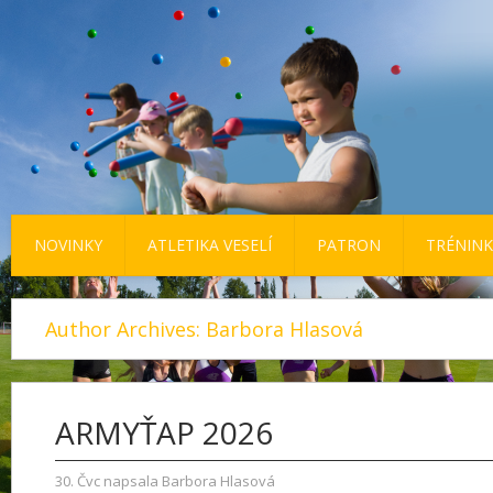
NOVINKY
ATLETIKA VESELÍ
PATRON
TRÉNINK
Author Archives:
Barbora Hlasová
ARMYŤAP 2026
30
. Čvc
napsala
Barbora Hlasová