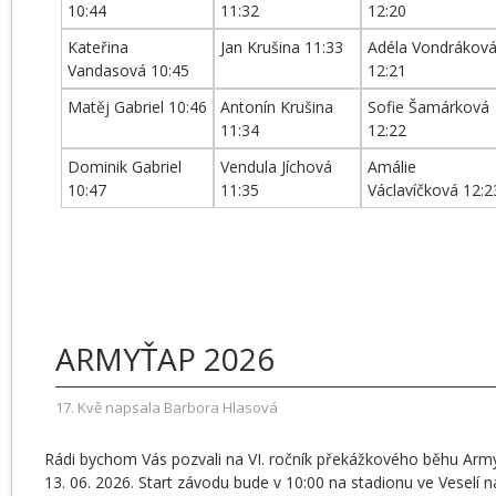
10:44
11:32
12:20
Kateřina
Jan Krušina 11:33
Adéla Vondrákov
Vandasová 10:45
12:21
Matěj Gabriel 10:46
Antonín Krušina
Sofie Šamárková
11:34
12:22
Dominik Gabriel
Vendula Jíchová
Amálie
10:47
11:35
Václavíčková 12:2
ARMYŤAP 2026
17
. Kvě
napsala
Barbora Hlasová
Rádi bychom Vás pozvali na VI. ročník překážkového běhu Army
13. 06. 2026. Start závodu bude v 10:00 na stadionu ve Veselí n