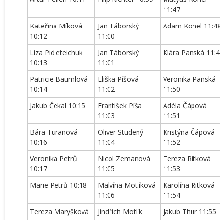
11:47
Kateřina Míková
Jan Táborský
Adam Kohel 11:4
10:12
11:00
Liza Pidleteichuk
Jan Táborský
Klára Panská 11:4
10:13
11:01
Patricie Baumlová
Eliška Píšová
Veronika Panská
10:14
11:02
11:50
Jakub Čekal 10:15
František Píša
Adéla Čápová
11:03
11:51
Bára Turanová
Oliver Studený
Kristýna Čápová
10:16
11:04
11:52
Veronika Petrů
Nicol Zemanová
Tereza Ritková
10:17
11:05
11:53
Marie Petrů 10:18
Malvína Motlíková
Karolína Ritková
11:06
11:54
Tereza Maryšková
Jindřich Motlík
Jakub Thur 11:55