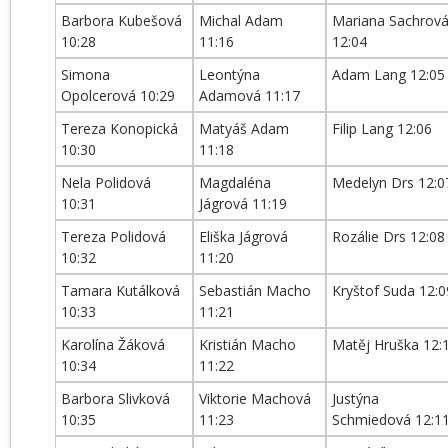
Barbora Kubešová
Michal Adam
Mariana Sachrov
10:28
11:16
12:04
Simona
Leontýna
Adam Lang 12:05
Opolcerová 10:29
Adamová 11:17
Tereza Konopická
Matyáš Adam
Filip Lang 12:06
10:30
11:18
Nela Polidová
Magdaléna
Medelyn Drs 12:0
10:31
Jágrová 11:19
Tereza Polidová
Eliška Jágrová
Rozálie Drs 12:08
10:32
11:20
Tamara Kutálková
Sebastián Macho
Kryštof Suda 12:0
10:33
11:21
Karolína Žáková
Kristián Macho
Matěj Hruška 12:
10:34
11:22
Barbora Slivková
Viktorie Machová
Justýna
10:35
11:23
Schmiedová 12:1