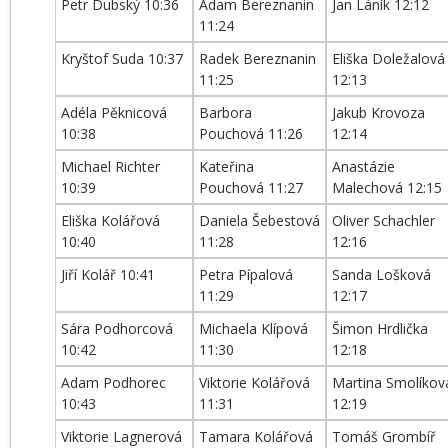
Petr Dubský 10:36
Adam Bereznanin
Jan Láník 12:12
11:24
Kryštof Suda 10:37
Radek Bereznanin
Eliška Doležalová
11:25
12:13
Adéla Pěknicová
Barbora
Jakub Krovoza
10:38
Pouchová 11:26
12:14
Michael Richter
Kateřina
Anastázie
10:39
Pouchová 11:27
Malechová 12:15
Eliška Kolářová
Daniela Šebestová
Oliver Schachler
10:40
11:28
12:16
Jiří Kolář 10:41
Petra Pípalová
Sanda Lošková
11:29
12:17
Sára Podhorcová
Michaela Klípová
Šimon Hrdlička
10:42
11:30
12:18
Adam Podhorec
Viktorie Kolářová
Martina Smolíkov
10:43
11:31
12:19
Viktorie Lagnerová
Tamara Kolářová
Tomáš Grombíř