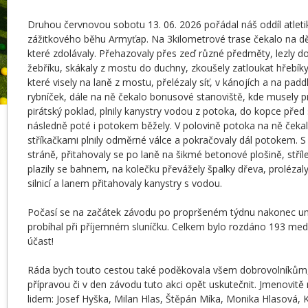
Druhou červnovou sobotu 13. 06. 2026 pořádal náš oddíl atletiky
zážitkového běhu Armyťap. Na 3kilometrové trase čekalo na dě
které zdolávaly. Přehazovaly přes zeď různé předměty, lezly 
žebříku, skákaly z mostu do duchny, zkoušely zatloukat hřebík
které visely na laně z mostu, přelézaly síť, v kánojích a na pa
rybníček, dále na ně čekalo bonusové stanoviště, kde musely pro
pirátský poklad, plnily kanystry vodou z potoka, do kopce před
následně poté i potokem běžely. V polovině potoka na ně čekal
stříkačkami plnily odměrné válce a pokračovaly dál potokem. S
stráně, přitahovaly se po laně na šikmé betonové plošině, stříle
plazily se bahnem, na kolečku převážely špalky dřeva, proléza
silnicí a lanem přitahovaly kanystry s vodou.
Počasí se na začátek závodu po propršeném týdnu nakonec um
probíhal při příjemném sluníčku. Celkem bylo rozdáno 193 medai
účast!
Ráda bych touto cestou také poděkovala všem dobrovolníkům, 
přípravou či v den závodu tuto akci opět uskutečnit. Jmenovitě
lidem: Josef Hyška, Milan Hlas, Štěpán Míka, Monika Hlasová, 