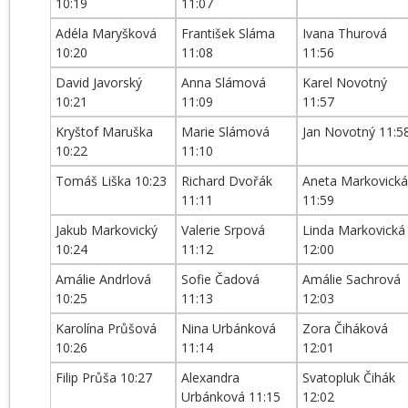
10:19
11:07
Adéla Maryšková
František Sláma
Ivana Thurová
10:20
11:08
11:56
David Javorský
Anna Slámová
Karel Novotný
10:21
11:09
11:57
Kryštof Maruška
Marie Slámová
Jan Novotný 11:5
10:22
11:10
Tomáš Liška 10:23
Richard Dvořák
Aneta Markovická
11:11
11:59
Jakub Markovický
Valerie Srpová
Linda Markovická
10:24
11:12
12:00
Amálie Andrlová
Sofie Čadová
Amálie Sachrová
10:25
11:13
12:03
Karolína Průšová
Nina Urbánková
Zora Čiháková
10:26
11:14
12:01
Filip Průša 10:27
Alexandra
Svatopluk Čihák
Urbánková 11:15
12:02