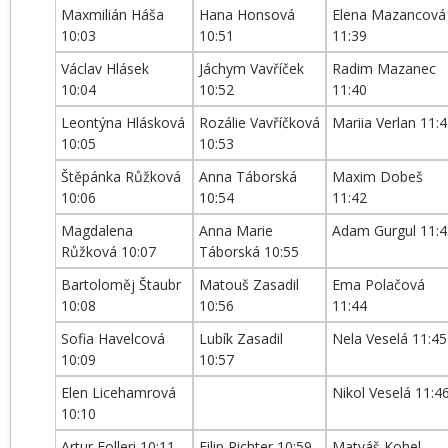
Maxmilián Háša
Hana Honsová
Elena Mazancová
10:03
10:51
11:39
Václav Hlásek
Jáchym Vavříček
Radim Mazanec
10:04
10:52
11:40
Leontýna Hlásková
Rozálie Vavříčková
Mariia Verlan 11:
10:05
10:53
Štěpánka Růžková
Anna Táborská
Maxim Dobeš
10:06
10:54
11:42
Magdalena
Anna Marie
Adam Gurgul 11:4
Růžková 10:07
Táborská 10:55
Bartoloměj Štaubr
Matouš Zasadil
Ema Polačová
10:08
10:56
11:44
Sofia Havelcová
Lubík Zasadil
Nela Veselá 11:45
10:09
10:57
Elen Licehamrová
Nikol Veselá 11:4
10:10
Artur Folleri 10:11
Filip Richter 10:59
Matyáš Kohel