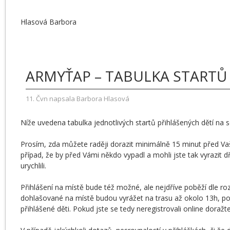
Hlasová Barbora
ARMYŤAP – TABULKA STARTŮ
11
. Čvn
napsala
Barbora Hlasová
Níže uvedena tabulka jednotlivých startů přihlášených dětí na 
Prosím, zda můžete raději dorazit minimálně 15 minut před Va
případ, že by před Vámi někdo vypadl a mohli jste tak vyrazit 
urychlili.
Přihlášení na místě bude též možné, ale nejdříve poběží dle roz
dohlašované na místě budou vyrážet na trasu až okolo 13h, p
přihlášené děti. Pokud jste se tedy neregistrovali online doraž