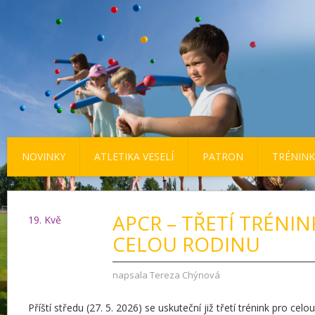
NOVINKY
ATLETIKA VESELÍ
PATRON
TRÉNINK
APCR – TŘETÍ TRÉNIN
19
. Kvě
CELOU RODINU
napsala
Tereza Chýnová
Příští středu (27. 5. 2026) se uskuteční již třetí trénink pro cel