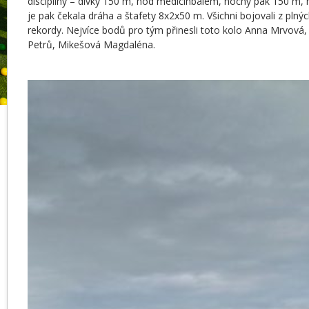
disciplíny – dívky 150 m, hod medicinbalem, hochy pak 150 m, 
je pak čekala dráha a štafety 8x2x50 m. Všichni bojovali z plných
rekordy. Nejvíce bodů pro tým přinesli toto kolo Anna Mrvová
Petrů, Mikešová Magdaléna.