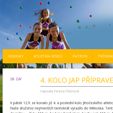
NOVINKY
ATLETIKA VESELÍ
PATRON
TRÉNINK
4. KOLO JAP PŘÍPRAV
28
. Zář
napsala
Tereza Chýnová
V pátek 12.9. se konalo již 4. a poslední kolo Jihočeského atlet
Naše družstvo nejmenších tentokrát vyrazilo do Milevska. Tento